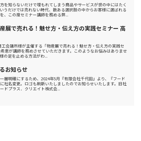
り方を知らないだけで埋もれてしまう商品やサービスが世の中にはたく
いうだけでは売れない時代、数ある選択肢の中からお客様に選ばれる
、この度セミナー講師を務める弊...
】物産展で売れる！魅せ方・伝え方の実践セミナー 高
、高崎商工会議所様が主催する「物産展で売れる！魅せ方・伝え方の実践セ
由希恵が講師を務めさせていただきます。このようなお悩みはありませ
の足を止める方法がわ...
るお知らせ
一層明確にするため、2024年5月『有限会社千代田』より、『フード
に社名変更。ロゴも刷新いたしましたのでお知らせいたします。旧社
ドプラス．クリエイト株式会...