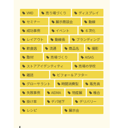
VMD
売り場づくり
ディスプレイ
セミナー
展示商談会
動線
成功事例
イベント
６次化
レイアウト
動線長
ブランディング
飲食店
流通
商品名
撮影
取材
売場づくり
AISAS
ストアアイデンティティ
売場の学校
雑誌
ビフォー＆アフター
グローサラント
時間消費型
販売員
失敗事例
AIDMA
物産展
帳合
掛け率
デパ地下
デリバリー
レシピ
展示会