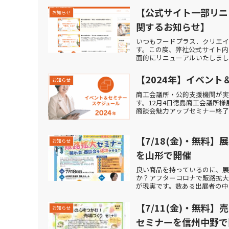
【公式サイト一部リニ
お知らせ
関するお知らせ】
いつもフードプラス．クリエイ
す。この度、弊社公式サイト内
面的にリニューアルいたしました
【2024年】イベン
お知らせ
商工会議所・公的支援機関が実
す。12月4日徳島商工会議所様
商談会魅力アップセミナー終了11
【7/18(金)・無料
お知らせ
を山形で開催
良い商品を持っているのに、
か？アフターコロナで販路拡
が現実です。数ある出展者の中か
【7/11(金)・無料
お知らせ
セミナーを信州中野で