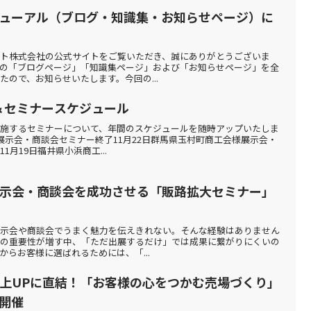
ューアル（ブログ・知識集・お知らせページ）に
ト株式会社の公式サイトをご覧いただき、誠にありがとうございま
の「ブログページ」「知識集ページ」および「お知らせページ」を全
ので、お知らせいたします。今回の...
ト＆セミナースケジュール
施するセミナーについて、年間のスケジュールを随時アップいたしま
展示会・商談会セミナー終了11月22日群馬県玉村町商工会様展示会・
月19日福井県小浜商工...
】展示会・商談会を成功させる「販路拡大セミナー」
展示会や商談会でうまく魅力を伝えきれない。そんな経験はありません
大の重要性が増す中、「ただ出展するだけ」では成果に繋がりにくいの
らお客様に選ばれるためには、「...
】売上UPに直結！「お客様の心をつかむ売場づくり」
開催