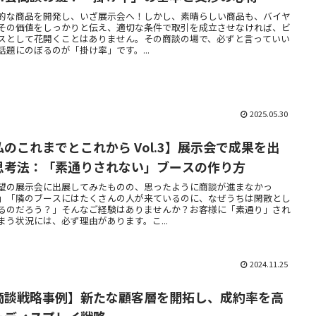
的な商品を開発し、いざ展示会へ！しかし、素晴らしい商品も、バイヤ
その価値をしっかりと伝え、適切な条件で取引を成立させなければ、ビ
スとして花開くことはありません。その商談の場で、必ずと言っていい
話題にのぼるのが「掛け率」です。...
2025.05.30
私のこれまでとこれから Vol.3】展示会で成果を出
思考法：「素通りされない」ブースの作り方
望の展示会に出展してみたものの、思ったように商談が進まなかっ
」「隣のブースにはたくさんの人が来ているのに、なぜうちは閑散とし
るのだろう？」そんなご経験はありませんか？お客様に「素通り」され
まう状況には、必ず理由があります。こ...
2024.11.25
商談戦略事例】新たな顧客層を開拓し、成約率を高