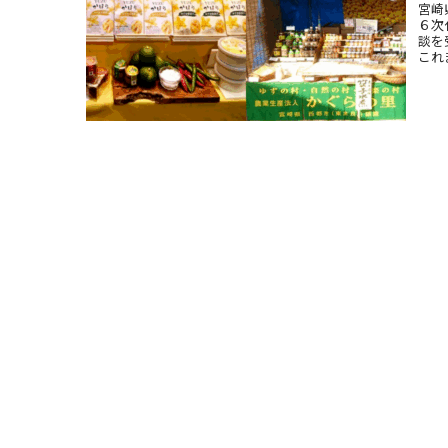
宮崎
６次
談を
これ