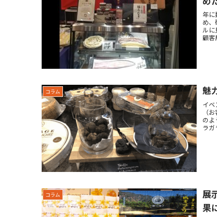
め
年に
め、
ルに
顧客
魅
コラム
イベ
（お
のよ
ラガ
展
コラム
果