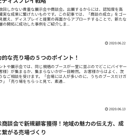
たディスプレイ戦略
数回しかない貴重な展示会や商談会。出展するからには、認知度を高
確実な成果に繋げたいものです。この記事では、「商談の成立」をゴー
見据え、ディスプレイと提案の両面からアプローチすることで、新たな
層の開拓に成功した事例をご紹介しま...
2020.06.22
力的な売り場の５つのポイント！
ントや展示会では、同じ規格のブースが一堂に並ぶのでどこにバイヤー
客様）が集まるか、集まらないかが一目瞭然。 お客様からはよく、次
うなご相談を受けます。「会場には人が多いのに、うちのブースだけガ
ラ」「売り場をちらっと見て、素通...
2020.06.13
示商談会で新規顧客獲得！地域の魅力の伝え方、成
に繋がる売場づくり