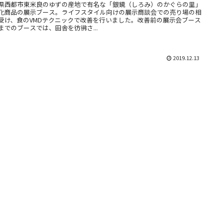
県西都市東米良のゆずの産地で有名な「銀鏡（しろみ）のかぐらの里」
化商品の展示ブース。ライフスタイル向けの展示商談会での売り場の相
受け、食のVMDテクニックで改善を行いました。改善前の展示会ブース
までのブースでは、田舎を彷彿さ...
2019.12.13