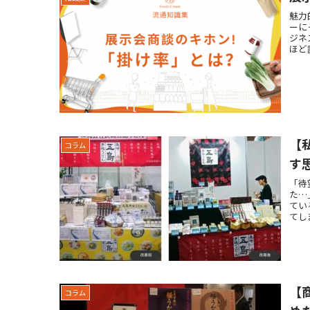
魅力
ーに
ジネ
ほど
【
コラム
す
「待
た…
てい
てし
【
コラム