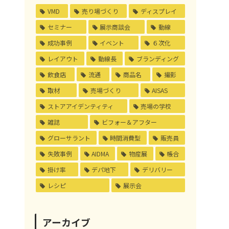
VMD
売り場づくり
ディスプレイ
セミナー
展示商談会
動線
成功事例
イベント
６次化
レイアウト
動線長
ブランディング
飲食店
流通
商品名
撮影
取材
売場づくり
AISAS
ストアアイデンティティ
売場の学校
雑誌
ビフォー＆アフター
グローサラント
時間消費型
販売員
失敗事例
AIDMA
物産展
帳合
掛け率
デパ地下
デリバリー
レシピ
展示会
アーカイブ