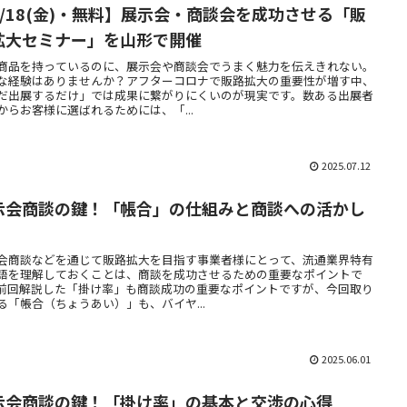
7/18(金)・無料】展示会・商談会を成功させる「販
拡大セミナー」を山形で開催
商品を持っているのに、展示会や商談会でうまく魅力を伝えきれない。
な経験はありませんか？アフターコロナで販路拡大の重要性が増す中、
だ出展するだけ」では成果に繋がりにくいのが現実です。数ある出展者
からお客様に選ばれるためには、「...
2025.07.12
示会商談の鍵！「帳合」の仕組みと商談への活かし
会商談などを通じて販路拡大を目指す事業者様にとって、流通業界特有
語を理解しておくことは、商談を成功させるための重要なポイントで
前回解説した「掛け率」も商談成功の重要なポイントですが、今回取り
る「帳合（ちょうあい）」も、バイヤ...
2025.06.01
示会商談の鍵！「掛け率」の基本と交渉の心得