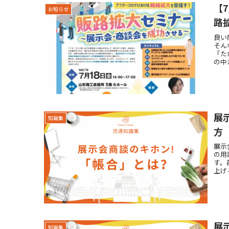
【
お知らせ
路
良い
そん
「た
の中
展
知識集
方
展示
の用
す。
上げ
展
知識集