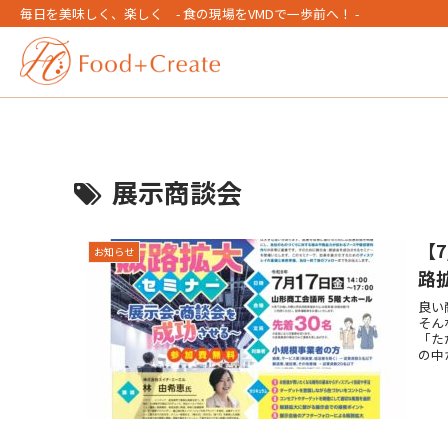
毎日を美味しく、楽しく - 食の現場をVMDで一歩前へ！ -
展示商談会
【
お知らせ
路
良い
そん
「た
の中