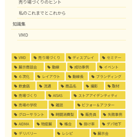
売り場づくりのヒント
私のこれまでとこれから
知識集
VMD
VMD
売り場づくり
ディスプレイ
セミナー
展示商談会
動線
成功事例
イベント
６次化
レイアウト
動線長
ブランディング
飲食店
流通
商品名
撮影
取材
売場づくり
AISAS
ストアアイデンティティ
売場の学校
雑誌
ビフォー＆アフター
グローサラント
時間消費型
販売員
失敗事例
AIDMA
物産展
帳合
掛け率
デパ地下
デリバリー
レシピ
展示会