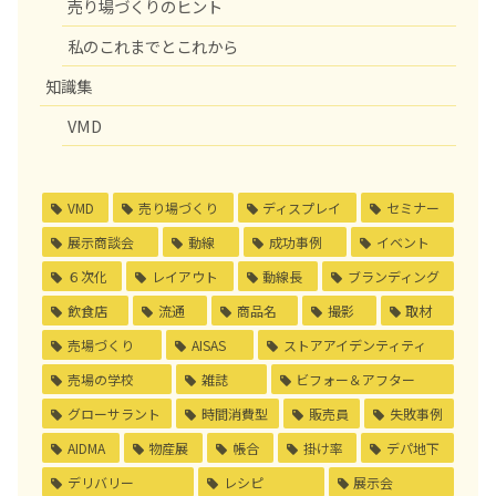
売り場づくりのヒント
私のこれまでとこれから
知識集
VMD
VMD
売り場づくり
ディスプレイ
セミナー
展示商談会
動線
成功事例
イベント
６次化
レイアウト
動線長
ブランディング
飲食店
流通
商品名
撮影
取材
売場づくり
AISAS
ストアアイデンティティ
売場の学校
雑誌
ビフォー＆アフター
グローサラント
時間消費型
販売員
失敗事例
AIDMA
物産展
帳合
掛け率
デパ地下
デリバリー
レシピ
展示会